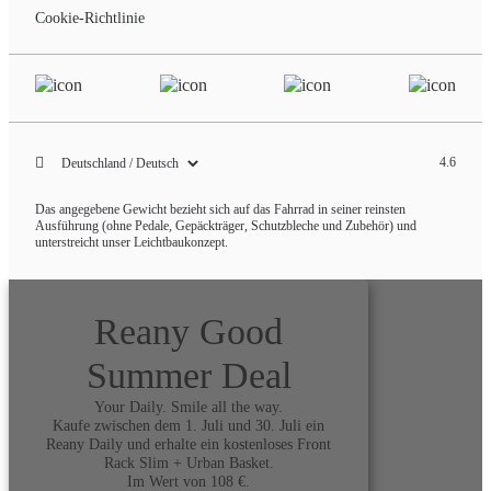
Cookie-Richtlinie
4.6
Das angegebene Gewicht bezieht sich auf das Fahrrad in seiner reinsten
Ausführung (ohne Pedale, Gepäckträger, Schutzbleche und Zubehör) und
unterstreicht unser Leichtbaukonzept.
Reany Good
Summer Deal
Your Daily. Smile all the way.
Kaufe zwischen dem 1. Juli und 30. Juli ein
Reany Daily und erhalte ein kostenloses Front
Rack Slim + Urban Basket.
Im Wert von 108 €.