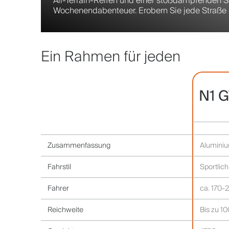
All-Terrain-Reifen und einer stoßdämpfenden Sat
Wochenendabenteuer. Erobern Sie jede Straße mit
Ein Rahmen für jeden
N1 
Zusammenfassung
Aluminium
Fahrstil
Sportlich
Fahrer
ca. 170-
Reichweite
Bis zu 1