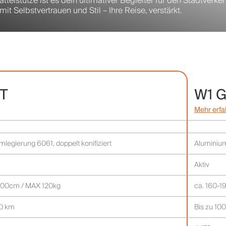
telstütze ist es dein ultimativer Begleiter für den Stadtverke
 Selbstvertrauen und Stil – Ihre Reise, verstärkt.
GT
W1 
Mehr erfa
legierung 6061, doppelt konifiziert
Aluminium
Aktiv
200cm / MAX 120kg
ca. 160-1
00 km
Bis zu 10