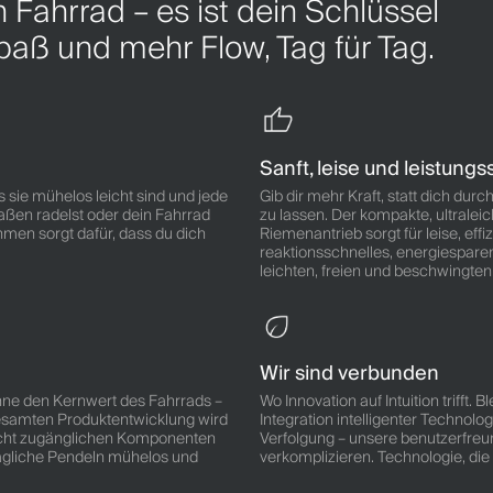
n Fahrrad – es ist dein Schlüssel
paß und mehr Flow, Tag für Tag.
Sanft, leise und leistungs
ss sie mühelos leicht sind und jede
Gib dir mehr Kraft, statt dich du
raßen radelst oder dein Fahrrad
zu lassen. Der kompakte, ultrale
hmen sorgt dafür, dass du dich
Riemenantrieb sorgt für leise, ef
reaktionsschnelles, energiespare
leichten, freien und beschwingten
Wir sind verbunden
ohne den Kernwert des Fahrrads –
Wo Innovation auf Intuition trifft
gesamten Produktentwicklung wird
Integration intelligenter Technolo
leicht zugänglichen Komponenten
Verfolgung – unsere benutzerfreun
ägliche Pendeln mühelos und
verkomplizieren. Technologie, die 