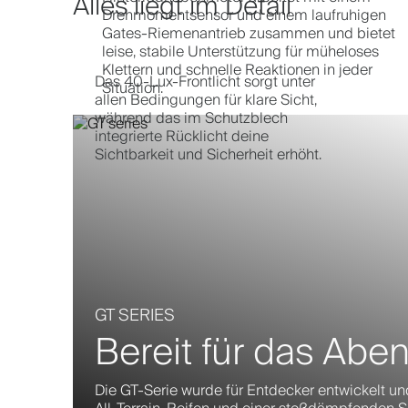
Alles liegt im Detail
Drehmomentsensor und einem laufruhigen
Gates-Riemenantrieb zusammen und bietet
leise, stabile Unterstützung für müheloses
Klettern und schnelle Reaktionen in jeder
Das 40-Lux-Frontlicht sorgt unter
Situation.
allen Bedingungen für klare Sicht,
während das im Schutzblech
integrierte Rücklicht deine
Sichtbarkeit und Sicherheit erhöht.
GT SERIES
Bereit für das Abe
Die GT-Serie wurde für Entdecker entwickelt un