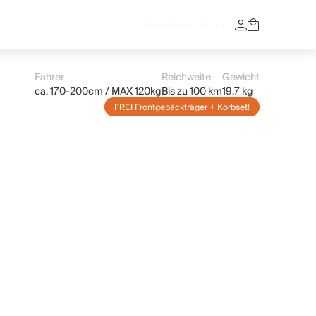
Fahrer
Reichweite
Gewicht
ca. 170-200cm / MAX 120kg
Bis zu 100 km
19.7 kg
FREI Frontgepäckträger + Korbset!