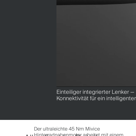
Einteiliger integrierter Lenker 
Konnektivität für ein intelligente
Der ultraleichte 45 Nm Mivice
Hinterradnabenmotor arbeitet mit einem