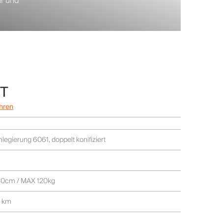
hr und
GT
hren
legierung 6061, doppelt konifiziert
90cm / MAX 120kg
0 km