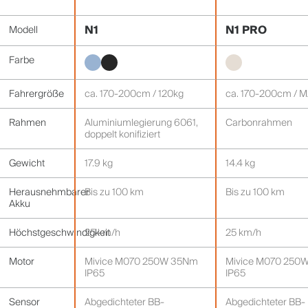
N1
N1 PRO
Modell
Farbe
Fahrergröße
ca. 170-200cm / 120kg
ca. 170-200cm / 
Rahmen
Aluminiumlegierung 6061,
Carbonrahmen
doppelt konifiziert
Gewicht
17.9 kg
14.4 kg
Herausnehmbarer
Bis zu 100 km
Bis zu 100 km
Akku
Höchstgeschwindigkeit
25 km/h
25 km/h
Motor
Mivice M070 250W 35Nm
Mivice M070 250
IP65
IP65
Sensor
Abgedichteter BB-
Abgedichteter BB-