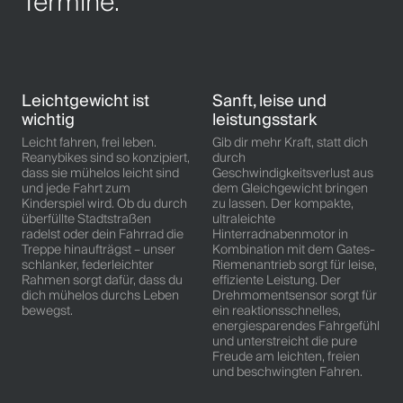
Termine.
Leichtgewicht ist
Sanft, leise und
wichtig
leistungsstark
Leicht fahren, frei leben.
Gib dir mehr Kraft, statt dich
Reanybikes sind so konzipiert,
durch
dass sie mühelos leicht sind
Geschwindigkeitsverlust aus
und jede Fahrt zum
dem Gleichgewicht bringen
Kinderspiel wird. Ob du durch
zu lassen. Der kompakte,
überfüllte Stadtstraßen
ultraleichte
radelst oder dein Fahrrad die
Hinterradnabenmotor in
Treppe hinaufträgst – unser
Kombination mit dem Gates-
schlanker, federleichter
Riemenantrieb sorgt für leise,
Rahmen sorgt dafür, dass du
effiziente Leistung. Der
dich mühelos durchs Leben
Drehmomentsensor sorgt für
bewegst.
ein reaktionsschnelles,
energiesparendes Fahrgefühl
und unterstreicht die pure
Freude am leichten, freien
und beschwingten Fahren.