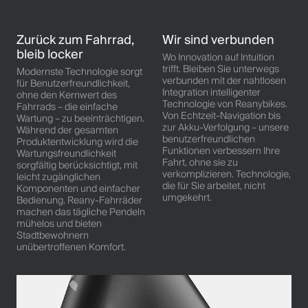
Zurück zum Fahrrad,
Wir sind verbunden
bleib locker
Wo Innovation auf Intuition
trifft. Bleiben Sie unterwegs
Modernste Technologie sorgt
verbunden mit der nahtlosen
für Benutzerfreundlichkeit,
Integration intelligenter
ohne den Kernwert des
Technologie von Reanybikes.
Fahrrads – die einfache
Von Echtzeit-Navigation bis
Wartung – zu beeinträchtigen.
zur Akku-Verfolgung – unsere
Während der gesamten
benutzerfreundlichen
Produktentwicklung wird die
Funktionen verbessern Ihre
Wartungsfreundlichkeit
Fahrt, ohne sie zu
sorgfältig berücksichtigt, mit
verkomplizieren. Technologie,
leicht zugänglichen
die für Sie arbeitet, nicht
Komponenten und einfacher
umgekehrt.
Bedienung. Reany-Fahrräder
machen das tägliche Pendeln
mühelos und bieten
Stadtbewohnern
unübertroffenen Komfort.