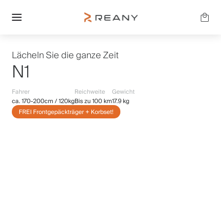
Lächeln Sie die ganze Zeit
N1
Fahrer
Reichweite
Gewicht
ca. 170-200cm / 120kg
Bis zu 100 km
17.9 kg
FREI Frontgepäckträger + Korbset!