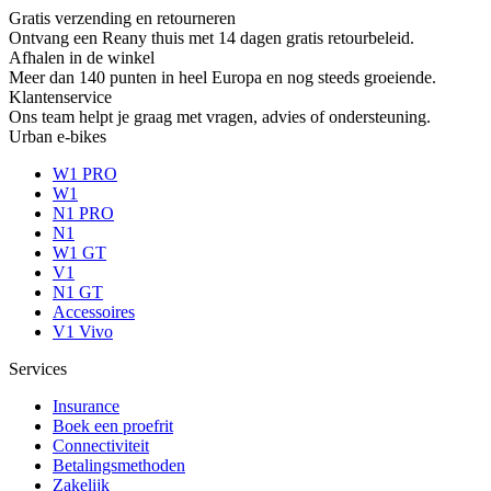
Gratis verzending en retourneren
Ontvang een Reany thuis met 14 dagen gratis retourbeleid.
Afhalen in de winkel
Meer dan 140 punten in heel Europa en nog steeds groeiende.
Klantenservice
Ons team helpt je graag met vragen, advies of ondersteuning.
Urban e-bikes
W1 PRO
W1
N1 PRO
N1
W1 GT
V1
N1 GT
Accessoires
V1 Vivo
Services
Insurance
Boek een proefrit
Connectiviteit
Betalingsmethoden
Zakelijk