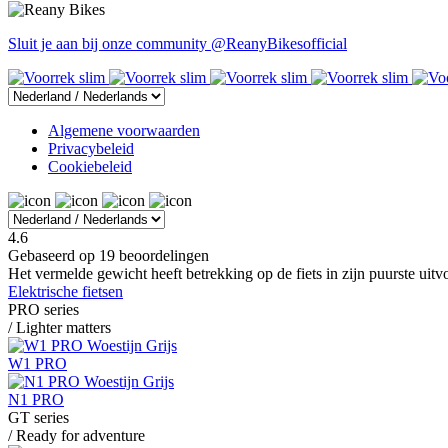
Sluit je aan bij onze community
@ReanyBikesofficial
Algemene voorwaarden
Privacybeleid
Cookiebeleid
4.6
Gebaseerd op 19 beoordelingen
Het vermelde gewicht heeft betrekking op de fiets in zijn puurste uit
Elektrische fietsen
PRO series
/ Lighter matters
W1 PRO
N1 PRO
GT series
/ Ready for adventure