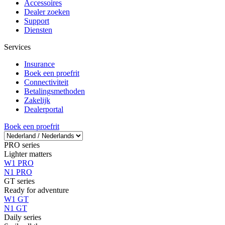
Accessoires
Dealer zoeken
Support
Diensten
Services
Insurance
Boek een proefrit
Connectiviteit
Betalingsmethoden
Zakelijk
Dealerportal
Boek een proefrit
PRO series
Lighter matters
W1 PRO
N1 PRO
GT series
Ready for adventure
W1 GT
N1 GT
Daily series