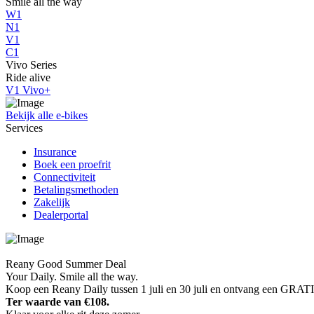
Smile all the way
W1
N1
V1
C1
Vivo Series
Ride alive
V1 Vivo+
Bekijk alle e-bikes
Services
Insurance
Boek een proefrit
Connectiviteit
Betalingsmethoden
Zakelijk
Dealerportal
Reany Good Summer Deal
Your Daily. Smile all the way.
Koop een Reany Daily tussen 1 juli en 30 juli en ontvang een GRAT
Ter waarde van €108.