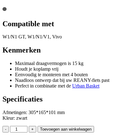
Compatible met
W1/N1 GT, W1/N1/V1, Vivo
Kenmerken
Maximaal draagvermogen is 15 kg
Houdt je koplamp vrij
Eenvoudig te monteren met 4 bouten
Naadloos ontwerp dat bij uw REANY-fiets past
Perfect in combinatie met de
Urban Basket
Specificaties
Afmetingen: 305*165*101 mm
Kleur: zwart
Voorrek
-
+
Toevoegen aan winkelwagen
slim
aantal