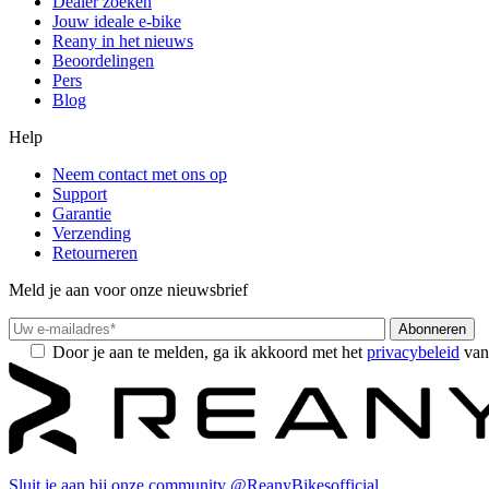
Dealer zoeken
Jouw ideale e-bike
Reany in het nieuws
Beoordelingen
Pers
Blog
Help
Neem contact met ons op
Support
Garantie
Verzending
Retourneren
Meld je aan voor onze nieuwsbrief
Door je aan te melden, ga ik akkoord met het
privacybeleid
van
Sluit je aan bij onze community
@ReanyBikesofficial