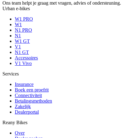
Ons team helpt je graag met vragen, advies of ondersteuning.
Urban e-bikes
W1 PRO
W1
N1 PRO
N1
W1 GT
V1
N1 GT
Accessoires
V1 Vivo
Services
Insurance
Boek een proefrit
Connectiviteit
Betalingsmethoden
Zakelijk
Dealerportal
Reany Bikes
Over