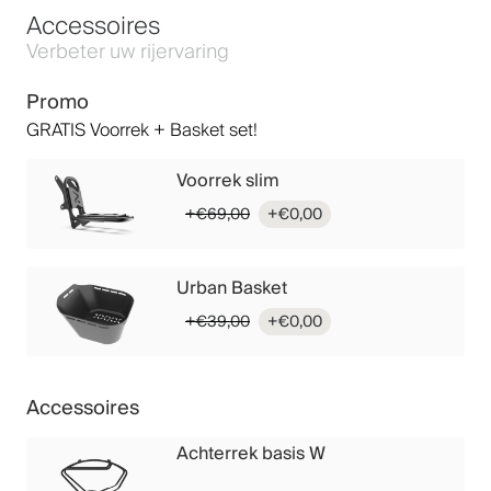
Accessoires
Verbeter uw rijervaring
Promo
GRATIS Voorrek + Basket set!
Voorrek slim
Oorspronkelijke
Huidige
€
69,00
€
0,00
prijs
prijs
was:
is:
€69,00.
€0,00.
Urban Basket
Oorspronkelijke
Huidige
€
39,00
€
0,00
prijs
prijs
was:
is:
€39,00.
€0,00.
Accessoires
Achterrek basis W