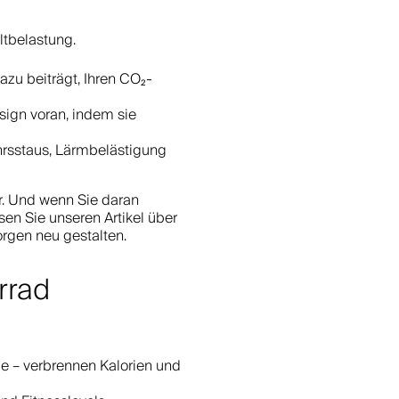
ltbelastung.
zu beiträgt, Ihren CO₂-
gn voran, indem sie
hrsstaus, Lärmbelästigung
r. Und wenn Sie daran
esen Sie unseren Artikel über
orgen neu gestalten.
rrad
le – verbrennen Kalorien und