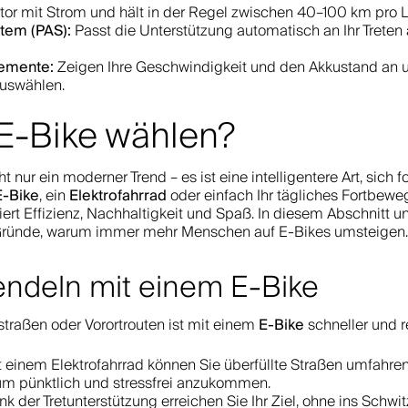
or mit Strom und hält in der Regel zwischen 40–100 km pro 
stem (PAS):
Passt die Unterstützung automatisch an Ihr Treten
lemente:
Zeigen Ihre Geschwindigkeit und den Akkustand an u
uswählen.
E-Bike wählen?
ht nur ein moderner Trend – es ist eine intelligentere Art, sich
E-Bike
Elektrofahrrad
, ein
oder einfach Ihr tägliches Fortbewe
iert Effizienz, Nachhaltigkeit und Spaß. In diesem Abschnitt 
n Gründe, warum immer mehr Menschen auf E-Bikes umsteigen.
ndeln mit einem E-Bike
E-Bike
traßen oder Vorortrouten ist mit einem
schneller und r
 einem Elektrofahrrad können Sie überfüllte Straßen umfahr
um pünktlich und stressfrei anzukommen.
k der Tretunterstützung erreichen Sie Ihr Ziel, ohne ins Schwit