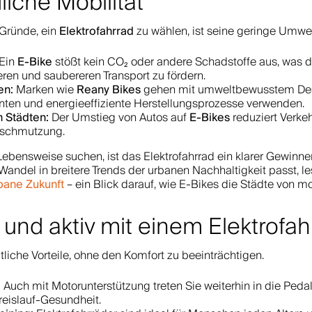
iche Mobilität
Elektrofahrrad
Gründe, ein
zu wählen, ist seine geringe Umwe
E-Bike
Ein
stößt kein CO₂ oder andere Schadstoffe aus, was da
ren und saubereren Transport zu fördern.
en:
Reany Bikes
Marken wie
gehen mit umweltbewusstem Desi
ten und energieeffiziente Herstellungsprozesse verwenden.
n Städten:
E-Bikes
Der Umstieg von Autos auf
reduziert Verke
rschmutzung.
ebensweise suchen, ist das Elektrofahrrad ein klarer Gewinne
r Wandel in breitere Trends der urbanen Nachhaltigkeit passt, l
rbane Zukunft
– ein Blick darauf, wie E-Bikes die Städte von m
t und aktiv mit einem Elektrofah
liche Vorteile, ohne den Komfort zu beeinträchtigen.
:
Auch mit Motorunterstützung treten Sie weiterhin in die Peda
reislauf-Gesundheit.