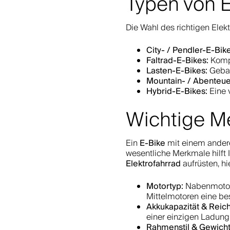
Typen von 
Die Wahl des richtigen Elek
City- / Pendler-E-Bik
Faltrad-E-Bikes:
Kompa
Lasten-E-Bikes:
Gebau
Mountain- / Abenteue
Hybrid-E-Bikes:
Eine v
Wichtige Me
E-Bike
Ein
mit einem andere
wesentliche Merkmale hilft I
Elektrofahrrad
aufrüsten, hie
Motortyp:
Nabenmotore
Mittelmotoren eine be
Akkukapazität & Reic
einer einzigen Ladung
Rahmenstil & Gewicht