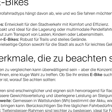
E-Bikes
trofahrradtyps hängt davon ab, wie und wo Sie fahren möchten
es:
Entwickelt für den Stadtverkehr mit Komfort und Effizienz.
kt und ideal für die Lagerung oder multimodale Pendelfahrt
t zum Transport von Lasten, Kindern oder Lebensmitteln.
r-E-Bikes:
Robust für Trails und steiles Gelände.
ielseitige Option sowohl für die Stadt als auch für leichtes Ge
rkmale, die zu beachten 
n zu vergleichen kann überwältigend sein – aber die Konzentr
E-Bike
hnen, eine kluge Wahl zu treffen. Ob Sie Ihr erstes
suche
r ist, worauf Sie achten sollten:
n sind erschwinglicher und eignen sich hervorragend für fl
ssere Gewichtsverteilung und überlegene Leistung an Steigun
hweite:
Gemessen in Wattstunden (Wh) bestimmt der Akku, wie 
 bringen kann. Berücksichtigen Sie Ihre täglichen Fahrbedürf
:
Tiefeinsteiger-Rahmen sind leichter zu besteigen, ideal für Fa