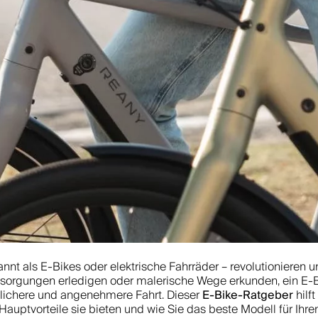
annt als E-Bikes oder elektrische Fahrräder – revolutionieren
esorgungen erledigen oder malerische Wege erkunden, ein E-B
E-Bike-Ratgeber
dlichere und angenehmere Fahrt. Dieser
hilft
Hauptvorteile sie bieten und wie Sie das beste Modell für Ihr