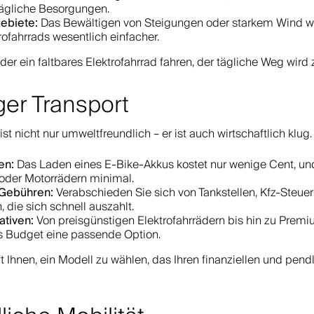
tägliche Besorgungen.
Gebiete:
Das Bewältigen von Steigungen oder starkem Wind wi
rofahrrads wesentlich einfacher.
er ein faltbares Elektrofahrrad fahren, der tägliche Weg wird
er Transport
ist nicht nur umweltfreundlich – er ist auch wirtschaftlich klug.
en:
Das Laden eines E-Bike-Akkus kostet nur wenige Cent, un
 oder Motorrädern minimal.
e Gebühren:
Verabschieden Sie sich von Tankstellen, Kfz-Steue
n, die sich schnell auszahlt.
ativen:
Von preisgünstigen Elektrofahrrädern bis hin zu Premi
s Budget eine passende Option.
ft Ihnen, ein Modell zu wählen, das Ihren finanziellen und pe