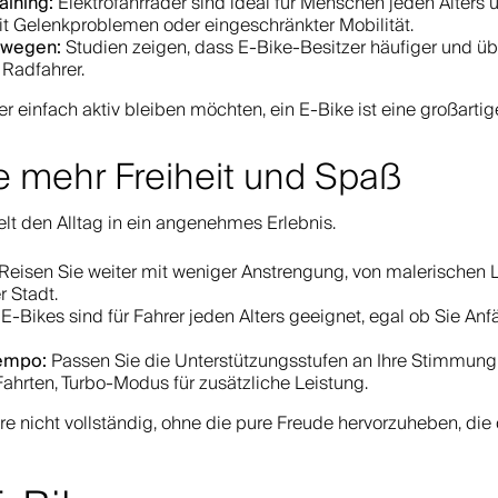
ining:
Elektrofahrräder sind ideal für Menschen jeden Alters u
mit Gelenkproblemen oder eingeschränkter Mobilität.
ewegen:
Studien zeigen, dass E-Bike-Besitzer häufiger und ü
e Radfahrer.
r einfach aktiv bleiben möchten, ein E-Bike ist eine großarti
e mehr Freiheit und Spaß
t den Alltag in ein angenehmes Erlebnis.
Reisen Sie weiter mit weniger Anstrengung, von malerischen 
r Stadt.
E-Bikes sind für Fahrer jeden Alters geeignet, egal ob Sie Anf
Tempo:
Passen Sie die Unterstützungsstufen an Ihre Stimmung
ahrten, Turbo-Modus für zusätzliche Leistung.
e nicht vollständig, ohne die pure Freude hervorzuheben, die