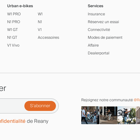
Urban e-bikes
Services
W1 PRO
W1
Insurance
N1 PRO
N1
Réservez un essai
W1 GT
V1
Connectivité
N1 GT
Accessoires
Modes de paiement
V1 Vivo
Affaire
Dealerportal
er
Rejoignez notre communauté
@Re
fidentialité
de Reany