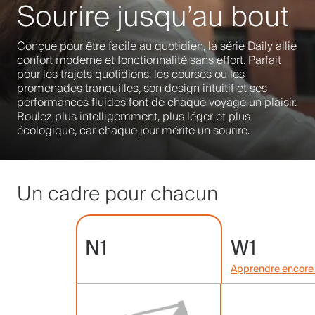
Sourire jusqu’au bout
Conçue pour être facile au quotidien, la série Daily allie
confort moderne et fonctionnalité sans effort. Parfait
pour les trajets quotidiens, les courses ou les
promenades tranquilles, son design intuitif et ses
performances fluides font de chaque voyage un plaisir.
Roulez plus intelligemment, plus léger et plus
écologique, car chaque jour mérite un sourire.
Un cadre pour chacun
N1
W1
Apprendre encore 