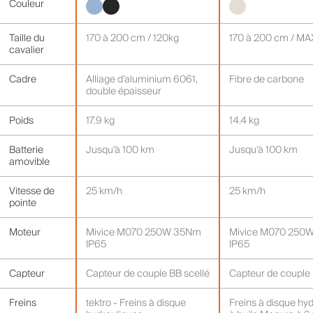
Couleur
Taille du
170 à 200 cm / 120kg
170 à 200 cm / MA
cavalier
Cadre
Alliage d’aluminium 6061,
Fibre de carbone
double épaisseur
Poids
17.9 kg
14.4 kg
Batterie
Jusqu’à 100 km
Jusqu’à 100 km
amovible
Vitesse de
25 km/h
25 km/h
pointe
Moteur
Mivice M070 250W 35Nm
Mivice M070 250
IP65
IP65
Capteur
Capteur de couple BB scellé
Capteur de couple 
Freins
tektro - Freins à disque
Freins à disque hy